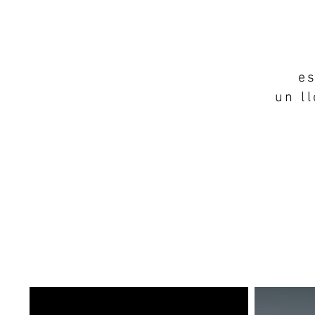
e
un ll