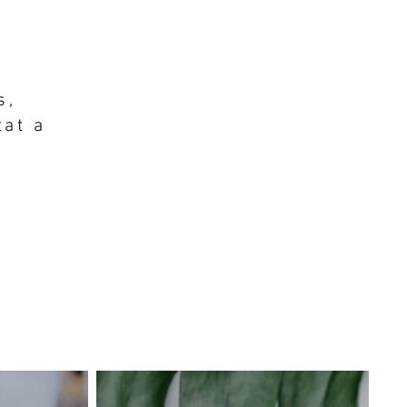
s,
tat a