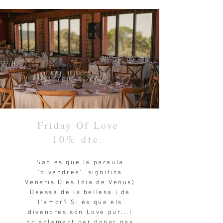
Friday Of Love
10% dte.
Sabies que la paraula
'divendres' significa
Veneris Dies (dia de Venus)
Deessa de la bellesa i de
l'amor? Si és que els
divendres són Love pur...I
no solament per donar pas