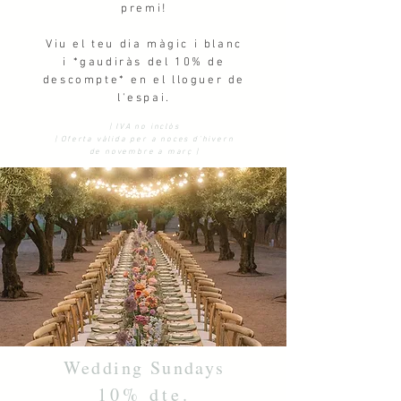
premi!
Viu el teu dia màgic i blanc
i *gaudiràs del 10% de
descompte* en el lloguer de
l'espai.
| IVA no inclòs
| Oferta vàlida per a noces d'hivern
de novembre a març |
Wedding Sundays
10% dte.