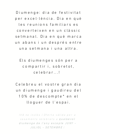
Diumenge: dia de festivitat
per excel·lència. Dia en què
les reunions familiars es
converteixen en un clàssic
setmanal. Dia en què marca
un abans i un després entre
una setmana i una altra.
Els diumenges són per a
compartir i, sobretot,
celebrar...! ​
Celebreu el vostre gran dia
un diumenge i gaudireu del
10% de descompte* en el
lloguer de l'espai.
IVA no inclòs | Oferta vàlida per a
casaments celebrats a
qualsevol
diumenge de l'any excepte JUNY -
JULIOL - SETEMBRE
|