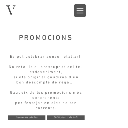
PROMOCIONS
Es pot celebrar sense retallar! ​
No retallis el pressupost del teu
esdeveniment,
si ets original gaudiràs d'un
bon descompte de regal.
Gaudeix de les promocions més
sorprenents
per festejar en dies no tan
corrents.
Veure les ofertes
Sol·licitar més info.