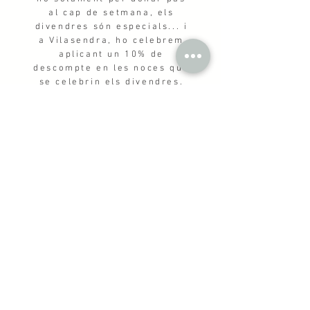
al cap de setmana, els
divendres són especials... i
a Vilasendra, ho celebrem
aplicant un 10% de
descompte en les noces que
se celebrin els divendres.
Sí, ens encanten les noces
que se celebren el dia més
amorós de la setmana i així
ho volem festejar!
| IVA no inclòs
| Oferta vàlida per a noces celebrades
en qualsevol divendres de l'any excepte
de juny a setembre i festius |