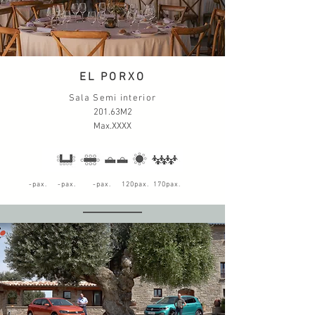
EL PORXO
Sala Semi interior
201.63M2
Max.XXXX
-pax. -pax. -pax. 120pax. 170pax.